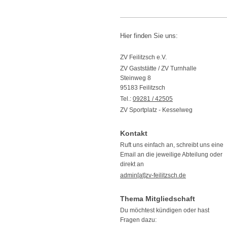
Hier finden Sie uns:
ZV Feilitzsch e.V.
ZV Gaststätte / ZV Turnhalle
Steinweg
8
95183
Feilitzsch
Tel.:
09281 / 42505
ZV Sportplatz - Kesselweg
Kontakt
Ruft uns einfach an, schreibt uns eine
Email an die jeweilige Abteilung oder
direkt an
admin[at]zv-feilitzsch.de
Thema Mitgliedschaft
Du möchtest kündigen oder hast
Fragen dazu: