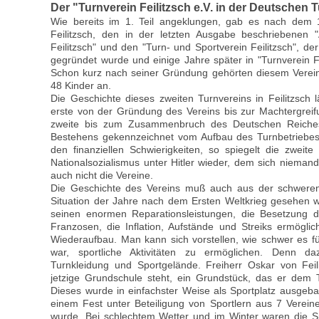
Der "Turnverein Feilitzsch e.V. in der Deutschen 
Wie bereits im 1. Teil angeklungen, gab es nach dem 1
Feilitzsch, den in der letzten Ausgabe beschriebenen "
Feilitzsch" und den "Turn- und Sportverein Feilitzsch", de
gegründet wurde und einige Jahre später in "Turnverein F
Schon kurz nach seiner Gründung gehörten diesem Verei
48 Kinder an.
Die Geschichte dieses zweiten Turnvereins in Feilitzsch
erste von der Gründung des Vereins bis zur Machtergreif
zweite bis zum Zusammenbruch des Deutschen Reiches
Bestehens gekennzeichnet vom Aufbau des Turnbetriebes
den finanziellen Schwierigkeiten, so spiegelt die zwe
Nationalsozialismus unter Hitler wieder, dem sich nieman
auch nicht die Vereine.
Die Geschichte des Vereins muß auch aus der schweren p
Situation der Jahre nach dem Ersten Weltkrieg gesehen we
seinen enormen Reparationsleistungen, die Besetzung 
Franzosen, die Inflation, Aufstände und Streiks ermöglic
Wiederaufbau. Man kann sich vorstellen, wie schwer es fü
war, sportliche Aktivitäten zu ermöglichen. Denn d
Turnkleidung und Sportgelände. Freiherr Oskar von Feil
jetzige Grundschule steht, ein Grundstück, das er dem T
Dieses wurde in einfachster Weise als Sportplatz ausgeba
einem Fest unter Beteiligung von Sportlern aus 7 Verei
wurde. Bei schlechtem Wetter und im Winter waren die Sp