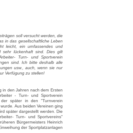
iträgen soll versucht werden, die
s in das gesellschaftliche Leben
cht leicht, ein umfassendes und
 sehr lückenhaft sind. Dies gilt
rbeiter- Turn- und Sportverein
gen sind. Ich bitte deshalb alle
hnungen usw., auch, wenn sie nur
ur Verfügung zu stellen!
g in den Jahren nach dem Ersten
rbeiter - Turn- und Sportverein
, der später in den "Turnverein
t wurde. Aus beiden Vereinen ging
ird später dargestellt werden. Die
rbeiter- Turn- und Sportvereins"
rüheren Bürgermeisters Heinrich
r Einweihung der Sportplatzanlagen