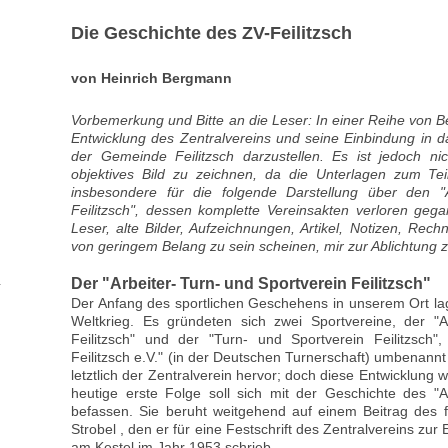
Die Geschichte des ZV-Feilitzsch
von Heinrich Bergmann
Vorbemerkung und Bitte an die Leser: In einer Reihe von Be
Entwicklung des Zentralvereins und seine Einbindung in da
der Gemeinde Feilitzsch darzustellen. Es ist jedoch ni
objektives Bild zu zeichnen, da die Unterlagen zum Teil
insbesondere für die folgende Darstellung über den "A
Feilitzsch", dessen komplette Vereinsakten verloren gegan
Leser, alte Bilder, Aufzeichnungen, Artikel, Notizen, Rec
von geringem Belang zu sein scheinen, mir zur Ablichtung z
Der "Arbeiter- Turn- und Sportverein Feilitzsch"
Der Anfang des sportlichen Geschehens in unserem Ort la
Weltkrieg. Es gründeten sich zwei Sportvereine, der "A
Feilitzsch" und der "Turn- und Sportverein Feilitzsch"
Feilitzsch e.V." (in der Deutschen Turnerschaft) umbenann
letztlich der Zentralverein hervor; doch diese Entwicklung w
heutige erste Folge soll sich mit der Geschichte des "A
befassen. Sie beruht weitgehend auf einem Beitrag des f
Strobel , den er für eine Festschrift des Zentralvereins zu
am Kestel im Jahr 1953 schrieb.