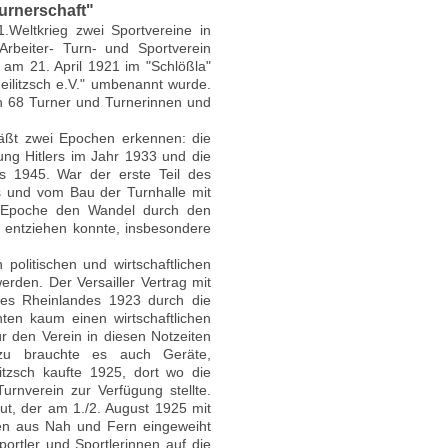
Turnerschaft"
.Weltkrieg zwei Sportvereine in
Arbeiter- Turn- und Sportverein
r am 21. April 1921 im "Schlößla"
eilitzsch e.V." umbenannt wurde.
n 68 Turner und Turnerinnen und
 läßt zwei Epochen erkennen: die
ung Hitlers im Jahr 1933 und die
 1945. War der erste Teil des
 und vom Bau der Turnhalle mit
ite Epoche den Wandel durch den
d entziehen konnte, insbesondere
olitischen und wirtschaftlichen
rden. Der Versailler Vertrag mit
des Rheinlandes 1923 durch die
hten kaum einen wirtschaftlichen
r den Verein in diesen Notzeiten
azu brauchte es auch Geräte,
itzsch kaufte 1925, dort wo die
urnverein zur Verfügung stellte.
ut, der am 1./2. August 1925 mit
nen aus Nah und Fern eingeweiht
ortler und Sportlerinnen auf die