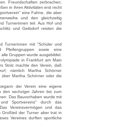
gen. Freundschaften zerbrachen,
en in ihren Aktivitäten erst recht
Sportverein" eine Fahne, die aber
nenweihe und den gleichzeitig
d Turnerinnen teil. Aus Hof und
litz und Geilsdorf reisten die
nd Turnerinnen mit "Schüler und
nd Pfeifengruppen sowie eine
r alle Gruppen wurde ausgebildet.
erolympiade in Frankfurt am Main
rs Stolz machte den Verein, daß
urf, nämlich Martha Schörner
s über Martha Schörner oder die
 begann der Verein eine eigene
n den sechziger Jahren bis zum
nnen. Das Bauvorhaben wurde mit
 und Sportvereins" durch das
. Das Vereinsvermögen und das
Großteil der Turner aber trat in
eses Vereines durften sportliche