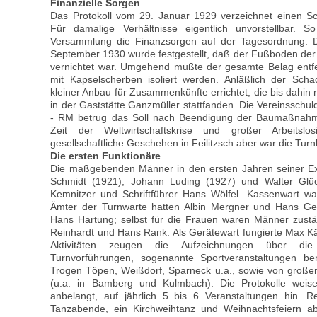
Finanzielle Sorgen
Das Protokoll vom 29. Januar 1929 verzeichnet einen S
Für damalige Verhältnisse eigentlich unvorstellbar. 
Versammlung die Finanzsorgen auf der Tagesordnung. D
September 1930 wurde festgestellt, daß der Fußboden der
vernichtet war. Umgehend mußte der gesamte Belag entf
mit Kapselscherben isoliert werden. Anläßlich der Sc
kleiner Anbau für Zusammenkünfte errichtet, die bis dahin 
in der Gaststätte Ganzmüller stattfanden. Die Vereinsschul
- RM betrug das Soll nach Beendigung der Baumaßnahm
Zeit der Weltwirtschaftskrise und großer Arbeitslos
gesellschaftliche Geschehen in Feilitzsch aber war die Tur
Die ersten Funktionäre
Die maßgebenden Männer in den ersten Jahren seiner Ex
Schmidt (1921), Johann Luding (1927) und Walter Glück
Kemnitzer und Schriftführer Hans Wölfel. Kassenwart wa
Ämter der Turnwarte hatten Albin Mergner und Hans Ger
Hans Hartung; selbst für die Frauen waren Männer zustän
Reinhardt und Hans Rank. Als Gerätewart fungierte Max Kä
Aktivitäten zeugen die Aufzeichnungen über die
Turnvorführungen, sogenannte Sportveranstaltungen ben
Trogen Töpen, Weißdorf, Sparneck u.a., sowie von große
(u.a. in Bamberg und Kulmbach). Die Protokolle weis
anbelangt, auf jährlich 5 bis 6 Veranstaltungen hin. 
Tanzabende, ein Kirchweihtanz und Weihnachtsfeiern a