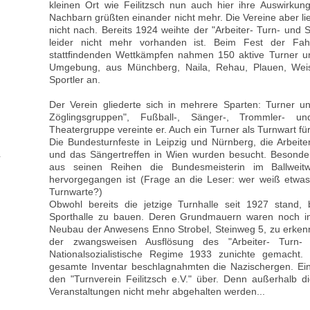
kleinen Ort wie Feilitzsch nun auch hier ihre Auswirkun
Nachbarn grüßten einander nicht mehr. Die Vereine aber ließ
nicht nach. Bereits 1924 weihte der "Arbeiter- Turn- und 
leider nicht mehr vorhanden ist. Beim Fest der Fah
stattfindenden Wettkämpfen nahmen 150 aktive Turner un
Umgebung, aus Münchberg, Naila, Rehau, Plauen, Weisch
Sportler an.
Der Verein gliederte sich in mehrere Sparten: Turner u
Zöglingsgruppen", Fußball-, Sänger-, Trommler- u
Theatergruppe vereinte er. Auch ein Turner als Turnwart fü
Die Bundesturnfeste in Leipzig und Nürnberg, die Arbeit
und das Sängertreffen in Wien wurden besucht. Besonde
aus seinen Reihen die Bundesmeisterin im Ballweitw
hervorgegangen ist (Frage an die Leser: wer weiß etwa
Turnwarte?)
Obwohl bereits die jetzige Turnhalle seit 1927 stand,
Sporthalle zu bauen. Deren Grundmauern waren noch i
Neubau der Anwesens Enno Strobel, Steinweg 5, zu erke
der zwangsweisen Ausflösung des "Arbeiter- Turn-
Nationalsozialistische Regime 1933 zunichte gemacht
gesamte Inventar beschlagnahmten die Nazischergen. Ein 
den "Turnverein Feilitzsch e.V." über. Denn außerhalb di
Veranstaltungen nicht mehr abgehalten werden...