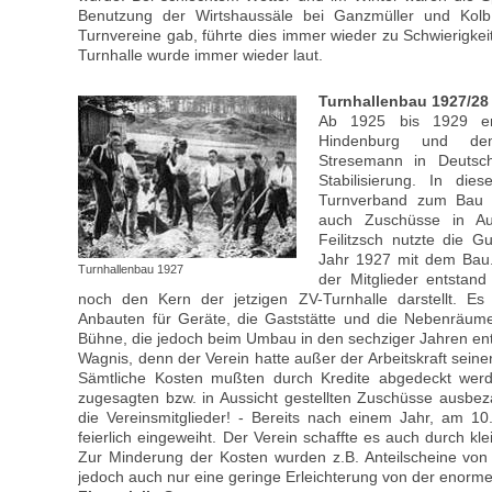
Benutzung der Wirtshaussäle bei Ganzmüller und Kol
Turnvereine gab, führte dies immer wieder zu Schwierigke
Turnhalle wurde immer wieder laut.
Turnhallenbau 1927/28
Ab 1925 bis 1929 erg
Hindenburg und dem
Stresemann in Deutschl
Stabilisierung. In die
Turnverband zum Bau e
auch Zuschüsse in Aus
Feilitzsch nutzte die 
Jahr 1927 mit dem Bau.
Turnhallenbau 1927
der Mitglieder entstand
noch den Kern der jetzigen ZV-Turnhalle darstellt. Es
Anbauten für Geräte, die Gaststätte und die Nebenräume.
Bühne, die jedoch beim Umbau in den sechziger Jahren ent
Wagnis, denn der Verein hatte außer der Arbeitskraft seiner 
Sämtliche Kosten mußten durch Kredite abgedeckt wer
zugesagten bzw. in Aussicht gestellten Zuschüsse ausbez
die Vereinsmitglieder! - Bereits nach einem Jahr, am 10
feierlich eingeweiht. Der Verein schaffte es auch durch kle
Zur Minderung der Kosten wurden z.B. Anteilscheine vo
jedoch auch nur eine geringe Erleichterung von der enorme