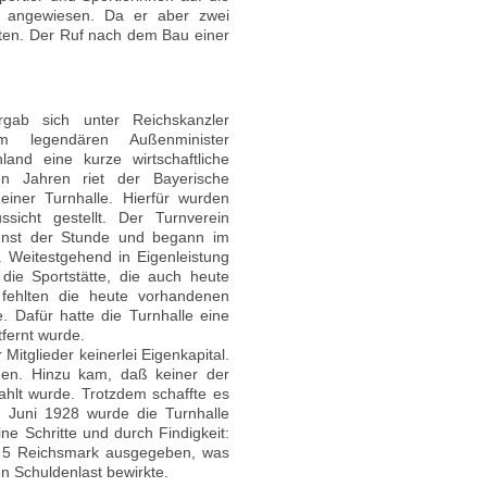
b angewiesen. Da er aber zwei
iten. Der Ruf nach dem Bau einer
ab sich unter Reichskanzler
 legendären Außenminister
and eine kurze wirtschaftliche
sen Jahren riet der Bayerische
iner Turnhalle. Hierfür wurden
sicht gestellt. Der Turnverein
Gunst der Stunde und begann im
 Weitestgehend in Eigenleistung
 die Sportstätte, die auch heute
 fehlten die heute vorhandenen
 Dafür hatte die Turnhalle eine
fernt wurde.
Mitglieder keinerlei Eigenkapital.
den. Hinzu kam, daß keiner der
ahlt wurde. Trotzdem schaffte es
. Juni 1928 wurde die Turnhalle
ine Schritte und durch Findigkeit:
n 5 Reichsmark ausgegeben, was
n Schuldenlast bewirkte.