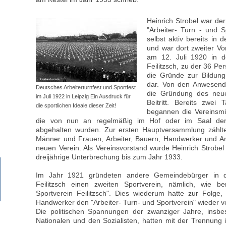
Heinrich Strobel war de
"Arbeiter- Turn - und Sp
selbst aktiv bereits in 
und war dort zweiter Vo
am 12. Juli 1920 in d
Feilitzsch, zu der 36 Pe
die Gründe zur Bildung 
dar. Von den Anwesend
Deutsches Arbeiterturnfest und Sportfest
die Gründung des neue
im Juli 1922 in Leipzig Ein Ausdruck für
Beitritt. Bereits zwei
die sportlichen Ideale dieser Zeit!
begannen die Vereinsmi
die von nun an regelmäßig im Hof oder im Saal der 
abgehalten wurden. Zur ersten Hauptversammlung zählte 
Männer und Frauen, Arbeiter, Bauern, Handwerker und An
neuen Verein. Als Vereinsvorstand wurde Heinrich Strobel 
dreijährige Unterbrechung bis zum Jahr 1933.
Im Jahr 1921 gründeten andere Gemeindebürger in der
Feilitzsch einen zweiten Sportverein, nämlich, wie b
Sportverein Feilitzsch". Dies wiederum hatte zur Folge
Handwerker den "Arbeiter- Turn- und Sportverein" wieder v
Die politischen Spannungen der zwanziger Jahre, insb
Nationalen und den Sozialisten, hatten mit der Trennung 