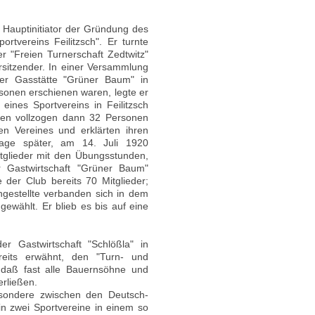
r Hauptinitiator der Gründung des
ortvereins Feilitzsch". Er turnte
der "Freien Turnerschaft Zedtwitz"
rsitzender. In einer Versammlung
er Gasstätte "Grüner Baum" in
rsonen erschienen waren, legte er
eines Sportvereins in Feilitzsch
en vollzogen dann 32 Personen
n Vereines und erklärten ihren
 Tage später, am 14. Juli 1920
tglieder mit den Übungsstunden,
Gastwirtschaft "Grüner Baum"
der Club bereits 70 Mitglieder;
gestellte verbanden sich in dem
gewählt. Er blieb es bis auf eine
 Gastwirtschaft "Schlößla" in
ereits erwähnt, den "Turn- und
, daß fast alle Bauernsöhne und
erließen.
esondere zwischen den Deutsch-
in zwei Sportvereine in einem so