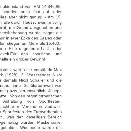
chuldenstand von RM 14.846,80.
So standen auch fast auf jeder
ies aber nicht genug! - Am 15.
 Halle durch Hausschwamm völlig
ernt, der Grund ausgehoben und
hadensbehebung wurde sogar ein
nur in einer Ecke des Saales oder
den stiegen an. Mehr als 16.400,-
en. Eine ungeheure Last in der
igkeit.Für das sportliche und
nhalle ein großer Gewinn!
istenz waren die Vorstände Max
 (1928), 2. Vorsitzender Nikol
r damals Nikol Schaller und die
stner inne. Schülerturnwart war
dig bzw. verantwortlich: Joseph
tzel. Von den regen turnerischen
 Abhaltung von Sportfesten,
achbarter Vereine in Zedtwitz,
n Sportfesten des Turnverbandes
en, was den geselligen Bereich
Regelmäßig wurden Maskenbälle,
bgehalten. Wie heute wurde die