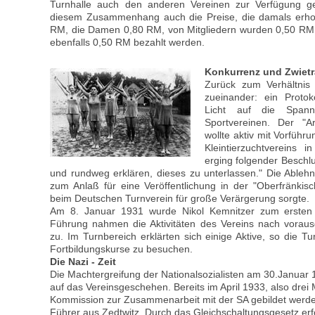
Turnhalle auch den anderen Vereinen zur Verfügung ges
diesem Zusammenhang auch die Preise, die damals erhob
RM, die Damen 0,80 RM, von Mitgliedern wurden 0,50 RM v
ebenfalls 0,50 RM bezahlt werden.
Konkurrenz und Zwietr
Zurück zum Verhältnis 
zueinander: ein Protok
Licht auf die Span
Sportvereinen. Der "Ar
wollte aktiv mit Vorfüh
Kleintierzuchtvereins 
erging folgender Beschlu
und rundweg erklären, dieses zu unterlassen." Die Ableh
zum Anlaß für eine Veröffentlichung in der "Oberfränkis
beim Deutschen Turnverein für große Verärgerung sorgte.
Am 8. Januar 1931 wurde Nikol Kemnitzer zum ersten 
Führung nahmen die Aktivitäten des Vereins nach vora
zu. Im Turnbereich erklärten sich einige Aktive, so die Tu
Fortbildungskurse zu besuchen.
Die Nazi - Zeit
Die Machtergreifung der Nationalsozialisten am 30.Januar 
auf das Vereinsgeschehen. Bereits im April 1933, also drei
Kommission zur Zusammenarbeit mit der SA gebildet werden
Führer aus Zedtwitz. Durch das Gleichschaltungsgesetz erfo