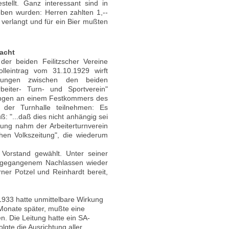
tellt. Ganz interessant sind in
en wurden: Herren zahlten 1,--
erlangt und für ein Bier mußten
acht
der beiden Feilitzscher Vereine
olleintrag vom 31.10.1929 wirft
nungen zwischen den beiden
beiter- Turn- und Sportverein"
rungen an einem Festkommers des
in der Turnhalle teilnehmen: Es
ß: "...daß dies nicht anhängig sei
nung nahm der Arbeiterturnverein
chen Volkszeitung", die wiederum
Vorstand gewählt. Unter seiner
usgegangenem Nachlassen wieder
rner Potzel und Reinhardt bereit,
1933 hatte unmittelbare Wirkung
 Monate später, mußte eine
. Die Leitung hatte ein SA-
lgte die Ausrichtung aller